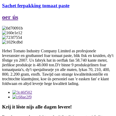
Sachet ferpakking tomaat paste
oer ús
Hebei Tomato Industry Company Limited as profesjonele
leveransier en gruthannel foar tomaat paste, blik fisk en kruiden, dy't
fêstige yn 2007. Us fabryk hat in oerflak fan 58.740 kante meter,
jierlikse produksje is 48.000 ton.D'r binne 9 produksjelinen foar
tomaatpasta's, dy't spesjalisearje yn alle maten, lykas 70, 210, 400,
800, 2.200 gram, ensfh. Tawijd oan strange kwaliteitskontrôle en
trochtochte klanttsjinst, koe ús personiel oan 'e easken fan' e klant
foldwaan en altyd leverje hege kwaliteit lading.
Krij it lêste nijs alle dagen levere!