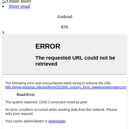
Stjoer email
Android
IOS
x