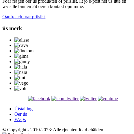
Foar fragen oer ús produkten of priislist, lit jo e-post nei ús litte en
wy sille binnen 24 oeren kontakt opnimme.
Oanfraach foar priislist
ús merk
Útstalling
Oer ús
FAQs
© Copyright - 2010-2023: Alle rjochten foarbehâlden.