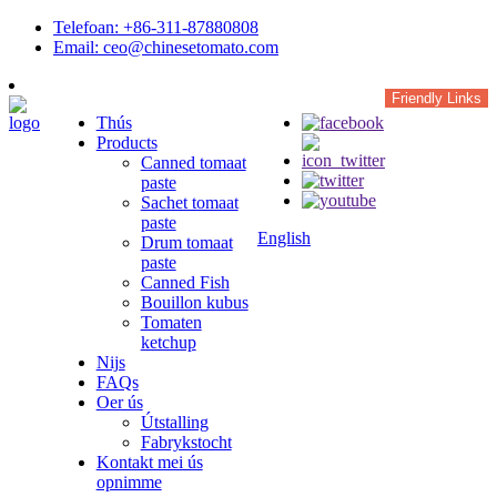
Telefoan: +86-311-87880808
Email: ceo@chinesetomato.com
Friendly Links
Thús
Products
Canned tomaat
paste
Sachet tomaat
paste
English
Drum tomaat
paste
Canned Fish
Bouillon kubus
Tomaten
ketchup
Nijs
FAQs
Oer ús
Útstalling
Fabrykstocht
Kontakt mei ús
opnimme