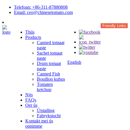
Telefoan: +86-311-87880808
Email: ceo@chinesetomato.com
Friendly Links
Thús
Products
Canned tomaat
paste
Sachet tomaat
paste
English
Drum tomaat
paste
Canned Fish
Bouillon kubus
Tomaten
ketchup
Nijs
FAQs
Oer ús
Útstalling
Fabrykstocht
Kontakt mei ús
opnimme