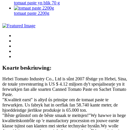
tomaat paste yn blik 70 g
tomaat paste 2200g
Koarte beskriuwing:
Hebei Tomato Industry Co., Ltd is sûnt 2007 fêstige yn Hebei, Sina,
de totale ynvestearring is US $ 4.12 miljoen dy't spesjalisearje yn it
ferwurkjen fan alle soarten Canned Tomato Paste en Sachet Tomato
Paste.
"Kwaliteit earst" is altyd ús prinsipe om de tomaat paste te
ferwurkjen. Us fabryk hat in oerflak fan 58.740 kante meter, de
hjoeddeistige jierlikse produksje is 65.000 ton.
"Bêste grûnstof om de bêste smaak te meitsjen!"Wy hawwe in hege
kwaliteitskontrôle op 'e manufactory procession en jouwe earste
klasse tsjinst oan klanten mei sterke technyske bystân.Wy wolle