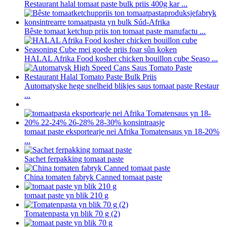
Restaurant halal tomaat paste bulk priis 400g kar ...
Bêste tomaat ketchup priis ton tomaat paste manufactu ...
HALAL Afrika Food kosher chicken bouillon cube Seaso ...
Automatyske hege snelheid blikjes saus tomaat paste Restaur
...
tomaat paste eksportearje nei Afrika Tomatensaus yn 18-20%
...
Sachet ferpakking tomaat paste
China tomaten fabryk Canned tomaat paste
tomaat paste yn blik 210 g
Tomatenpasta yn blik 70 g (2)