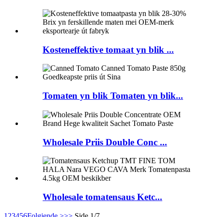
Kosteneffektive tomaat yn blik ...
Tomaten yn blik Tomaten yn blik...
Wholesale Priis Double Conc ...
Wholesale tomatensaus Ketc...
1
2
3
4
5
6
Folgjende >
>>
Side 1/7