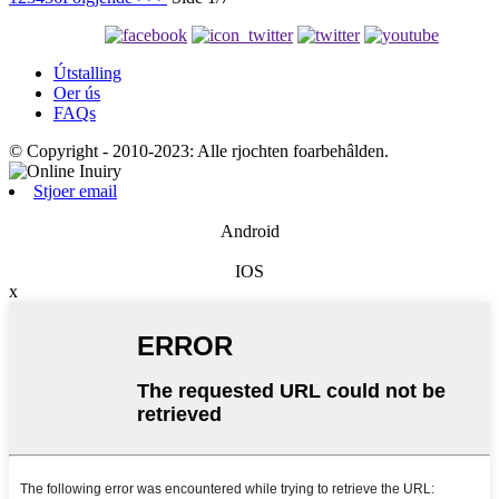
Útstalling
Oer ús
FAQs
© Copyright - 2010-2023: Alle rjochten foarbehâlden.
Stjoer email
Android
IOS
x