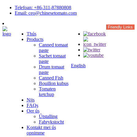
Telefoan: +86-311-87880808
Email: ceo@chinesetomato.com
Friendly Links
Thús
Products
Canned tomaat
paste
Sachet tomaat
paste
English
Drum tomaat
paste
Canned Fish
Bouillon kubus
Tomaten
ketchup
Nijs
FAQs
Oer ús
Útstalling
Fabrykstocht
Kontakt mei ús
opnimme