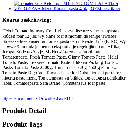
Koarte beskriuwing:
Hebei Tomato Industry Co., Ltd., spesjalisearre yn tomaatpasta en
krûden foar 12 jier, wy binne foar it momint de ienige tawiisde
Sineeske leveransier fan tomaatpasta oan it Reade Krús (ICRC).Wy
hawwe 9 produksjelinen en eksportearje regelmjittich nei Afrika,
Jeropa, Súdeast-Aazje, Midden-Easten ensafuorthinne
Tomatenpasta, Fresh Tomato Paste, Ginny Tomato Paste, Halal
Tomato Paste, Lekkere Tomato Paste, Blikken Packing Tomato
Paste, Tomato Paste 2200g, Tomato Paste 70g-4500g Fabriek,
Tomato Paste Big Can, Tomato Paste for Dubai, tomaat paste for
nigeria paste merk, Tomatenpasta yn blikjes, tomaatpasta partikulier
label, Tomatoepasta Safa Brand, Tomatensaus foar paste
Stjoer e-mail nei ús
Download as PDF
Produkt Detail
Produkt Tags