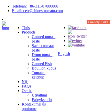
Telefoan: +86-311-87880808
Email: ceo@chinesetomato.com
Friendly Links
Thús
Products
Canned tomaat
paste
Sachet tomaat
paste
English
Drum tomaat
paste
Canned Fish
Bouillon kubus
Tomaten
ketchup
Nijs
FAQs
Oer ús
Útstalling
Fabrykstocht
Kontakt mei ús
opnimme