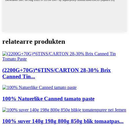
relatearre produkten
(2200G+70G)*6TINS/CARTON 28-30% Brix
Canned Tin...
100% Natuerlike Canned tamato paste
100% suver 140g 198g 800g 850g blik tomaatpas...