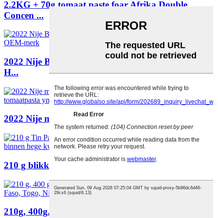
2.2KG + 70g tomaat paste foar Afrika Double
Concen ...
2022 Nije Batch 28-30% Brix Tomato Paste 4500g
H...
2022 Nije middelgrutte 400g tomaatpasta mei Ea ...
210 g blikken tomaatpasta mei giele keramyk...
210g, 400g, 800g, 2.2kg en 70g tomaatpasta foar