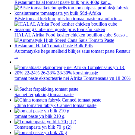
Restaurant halal tomaat paste bulk priis 400g kar ...
Bêste tomaat ketchup priis ton tomaat paste manufactu ...
HALAL Afrika Food kosher chicken bouillon cube Seaso ...
Automatyske hege snelheid blikjes saus tomaat paste Restaur
...
tomaat paste eksportearje nei Afrika Tomatensaus yn 18-20%
...
Sachet ferpakking tomaat paste
China tomaten fabryk Canned tomaat paste
tomaat paste yn blik 210 g
Tomatenpasta yn blik 70 g (2)