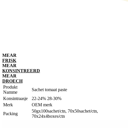
MEAR
FRISK
MEAR
KONSINTREERD
MEAR
DROECH
Produkt
Sachet tomaat paste
Namme
Konsintraasje
22-24% 28-30%
Merk
OEM merk
50gx100sachet/ctn, 70x50sachet/ctn,
Packing
70x24x4boxes/ctn