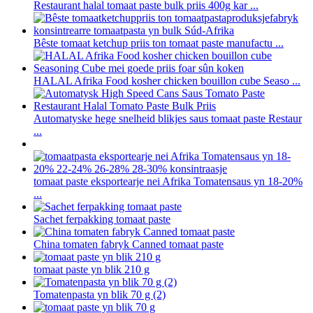
Restaurant halal tomaat paste bulk priis 400g kar ...
Bêste tomaat ketchup priis ton tomaat paste manufactu ...
HALAL Afrika Food kosher chicken bouillon cube Seaso ...
Automatyske hege snelheid blikjes saus tomaat paste Restaur
...
tomaat paste eksportearje nei Afrika Tomatensaus yn 18-20%
...
Sachet ferpakking tomaat paste
China tomaten fabryk Canned tomaat paste
tomaat paste yn blik 210 g
Tomatenpasta yn blik 70 g (2)