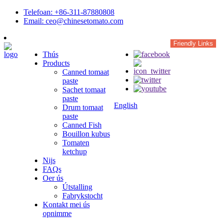
Telefoan: +86-311-87880808
Email: ceo@chinesetomato.com
Friendly Links
Thús
Products
Canned tomaat
paste
Sachet tomaat
paste
English
Drum tomaat
paste
Canned Fish
Bouillon kubus
Tomaten
ketchup
Nijs
FAQs
Oer ús
Útstalling
Fabrykstocht
Kontakt mei ús
opnimme