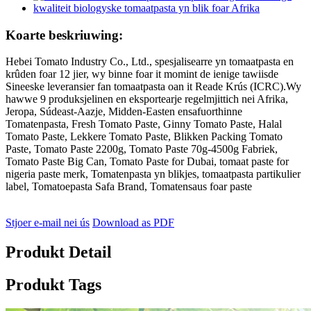
Koarte beskriuwing:
Hebei Tomato Industry Co., Ltd., spesjalisearre yn tomaatpasta en
krûden foar 12 jier, wy binne foar it momint de ienige tawiisde
Sineeske leveransier fan tomaatpasta oan it Reade Krús (ICRC).Wy
hawwe 9 produksjelinen en eksportearje regelmjittich nei Afrika,
Jeropa, Súdeast-Aazje, Midden-Easten ensafuorthinne
Tomatenpasta, Fresh Tomato Paste, Ginny Tomato Paste, Halal
Tomato Paste, Lekkere Tomato Paste, Blikken Packing Tomato
Paste, Tomato Paste 2200g, Tomato Paste 70g-4500g Fabriek,
Tomato Paste Big Can, Tomato Paste for Dubai, tomaat paste for
nigeria paste merk, Tomatenpasta yn blikjes, tomaatpasta partikulier
label, Tomatoepasta Safa Brand, Tomatensaus foar paste
Stjoer e-mail nei ús
Download as PDF
Produkt Detail
Produkt Tags