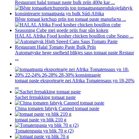
Restaurant halal tomaat paste bulk priis 400g kar ...
Bêste tomaat ketchup priis ton tomaat paste manufactu ...
HALAL Afrika Food kosher chicken bouillon cube Seaso ...
Automatyske hege snelheid blikjes saus tomaat paste Restaur
...
tomaat paste eksportearje nei Afrika Tomatensaus yn 18-20%
...
Sachet ferpakking tomaat paste
China tomaten fabryk Canned tomaat paste
tomaat paste yn blik 210 g
Tomatenpasta yn blik 70 g (2)