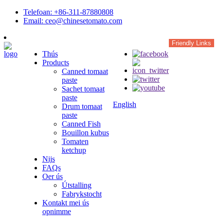
Telefoan: +86-311-87880808
Email: ceo@chinesetomato.com
Friendly Links
Thús
Products
Canned tomaat
paste
Sachet tomaat
paste
English
Drum tomaat
paste
Canned Fish
Bouillon kubus
Tomaten
ketchup
Nijs
FAQs
Oer ús
Útstalling
Fabrykstocht
Kontakt mei ús
opnimme