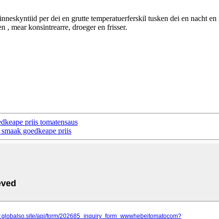
eskyntiid per dei en grutte temperatuerferskil tusken dei en nacht en it
 , mear konsintrearre, droeger en frisser.
edkeape priis tomatensaus
te smaak goedkeape priis