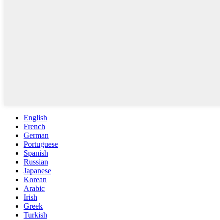
English
French
German
Portuguese
Spanish
Russian
Japanese
Korean
Arabic
Irish
Greek
Turkish