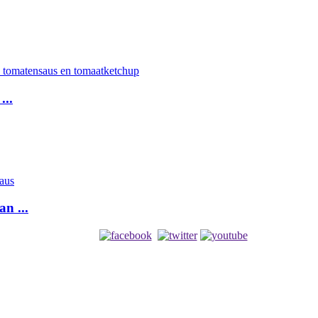
...
n ...