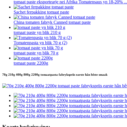
tomaat paste eksportearje nei Afrika Tomatensaus yn 18-20% ..
Sachet ferpakking tomaat paste
China tomaten fabryk Canned tomaat paste
tomaat paste yn blik 210 g
Tomatenpasta yn blik 70 g (2)
tomaat paste yn blik 70 g
tomaat paste 2200g
70g 210g 400g 800g 2200g tomaatpasta fabrykspriis earste hân bêste smaak
Koarte beskriuwing: