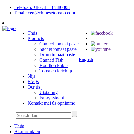
Telefoan: +86-311-87880808
Email: ceo@chinesetomato.com
Thús
Products
Canned tomaat paste
Sachet tomaat paste
Drum tomaat paste
English
Canned Fish
Bouillon kubus
Tomaten ketchup
Nijs
FAQs
Oer ús
Útstalling
Fabrykstocht
Kontakt mei ús opnimme
Thús
AI-produkten