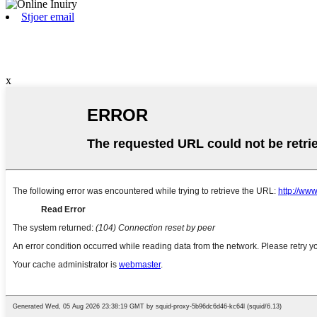
Stjoer email
x