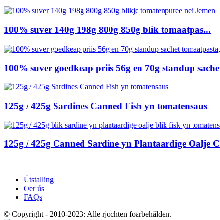
100% suver 140g 198g 800g 850g blik tomaatpas...
100% suver goedkeap priis 56g en 70g standup sache 
125g / 425g Sardines Canned Fish yn tomatensaus
125g / 425g Canned Sardine yn Plantaardige Oalje Ca
Útstalling
Oer ús
FAQs
© Copyright - 2010-2023: Alle rjochten foarbehâlden.